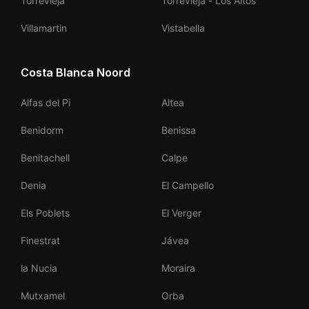
Torrevieja
Torrevieja - Los Altos
Villamartin
Vistabella
Costa Blanca Noord
Alfas del Pi
Altea
Benidorm
Benissa
Benitachell
Calpe
Denia
El Campello
Els Poblets
El Verger
Finestrat
Jávea
la Nucia
Moraira
Mutxamel
Orba