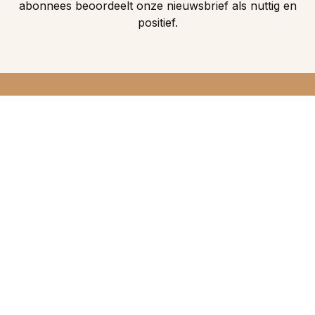
abonnees beoordeelt onze nieuwsbrief als nuttig en
positief.
DIRECT 5
DROOMHUIZEN IN
UW INBOX
Maak nu een zoekprofiel aan en