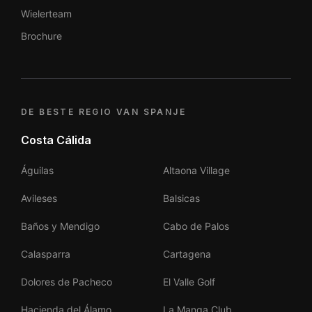
Wielerteam
Brochure
DE BESTE REGIO VAN SPANJE
Costa Cálida
Águilas
Altaona Village
Avileses
Balsicas
Baños y Mendigo
Cabo de Palos
Calasparra
Cartagena
Dolores de Pacheco
El Valle Golf
Hacienda del Álamo
La Manga Club