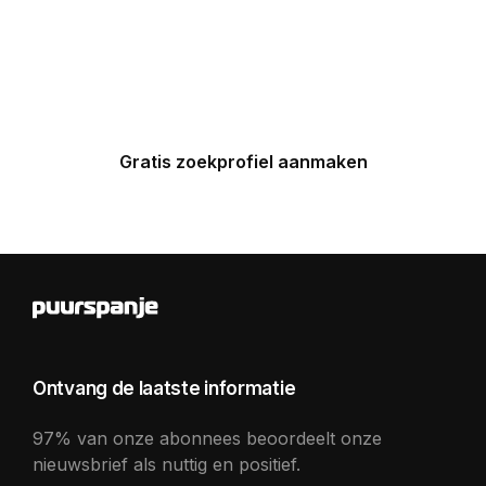
ontvang binnen 24 uur een
gepersonaliseerde top 5 van
Spaanse huizen in uw inbox.
Gratis zoekprofiel aanmaken
Ontvang de laatste informatie
97% van onze abonnees beoordeelt onze
nieuwsbrief als nuttig en positief.