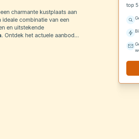
top 5
 een charmante kustplaats aan
G
 ideale combinatie van een
en en uitstekende
B
a
. Ontdek het actuele aanbod
vindt u hier het perfecte huis
G
blijf.
w