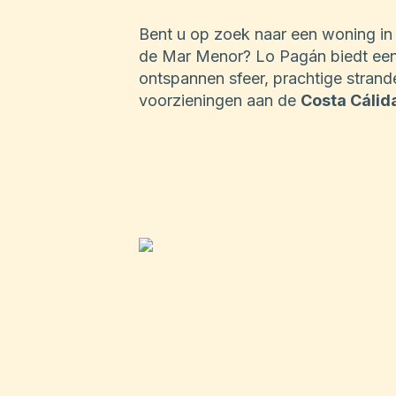
Bent u op zoek naar een woning in
de Mar Menor? Lo Pagán biedt een
ontspannen sfeer, prachtige strand
voorzieningen aan de
Costa Cálid
van huizen in Lo Pagán en wie weet 
voor uw vakantie of permanente ver