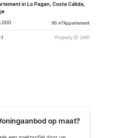
rtement in Lo Pagan, Costa Cálida,
je
5.000
96
m²
Appartement
1
Property ID:
2961
oningaanbod op maat?
ak een zoekprofiel door uw