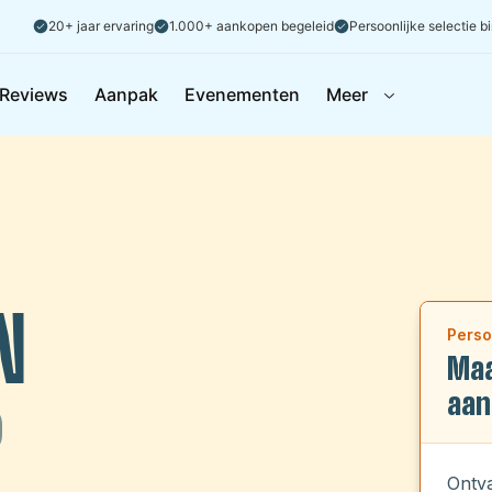
20+ jaar ervaring
1.000+ aankopen begeleid
Persoonlijke selectie b
Reviews
Aanpak
Evenementen
Meer
N
Perso
Maa
aan
?
Ontva