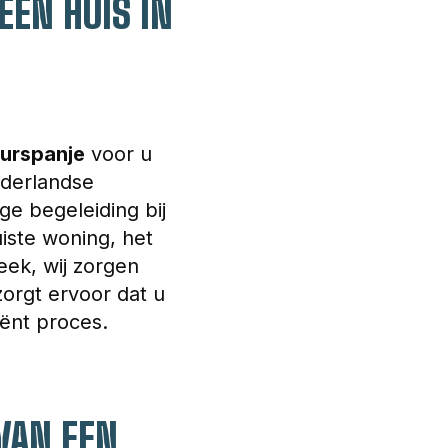
EEN HUIS IN
urspanje
 voor u 
ederlandse 
ge begeleiding bij 
iste woning, het 
eek, wij zorgen 
orgt ervoor dat u 
iënt proces.
VAN EEN 