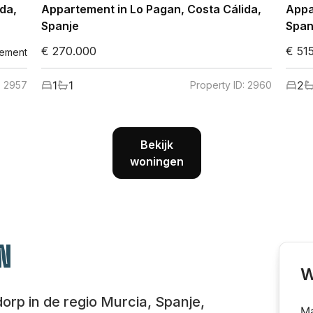
da,
Appartement in Lo Pagan, Costa Cálida,
Appa
Spanje
Span
€ 270.000
€ 51
ement
1
1
2
:
2957
Property ID:
2960
Bekijk
woningen
N
W
dorp in de regio Murcia, Spanje,
Ma