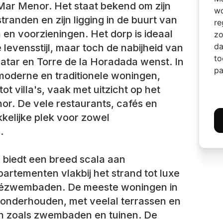
Mar Menor. Het staat bekend om zijn
wo
randen en zijn ligging in de buurt van
re
en voorzieningen. Het dorp is ideaal
zo
da
 levensstijl, maar toch de nabijheid van
to
natar en Torre de la Horadada wenst. In
pa
moderne en traditionele woningen,
t villa's, vaak met uitzicht op het
r. De vele restaurants, cafés en
kelijke plek voor zowel
.
 biedt een breed scala aan
artementen vlakbij het strand tot luxe
rivézwembaden. De meeste woningen in
 onderhouden, met veelal terrassen en
en zoals zwembaden en tuinen. De