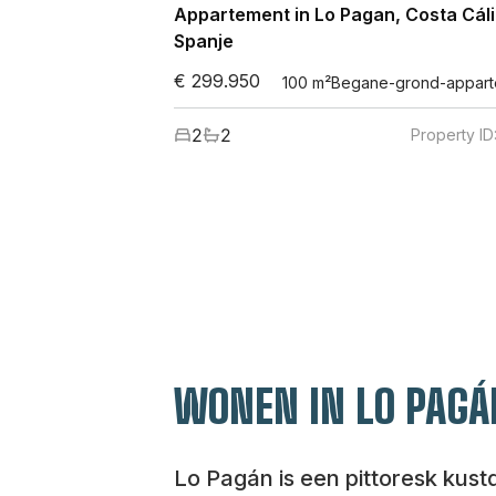
Appartement in Lo Pagan, Costa Cáli
Spanje
€ 299.950
100
m²
Begane-grond-appart
2
2
Property ID
WONEN IN LO PAGÁ
Lo Pagán is een pittoresk kust