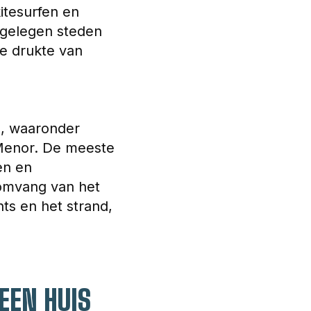
itesurfen en 
jgelegen steden 
de drukte van 
s, waaronder 
Menor. De meeste 
en en 
omvang van het 
ts en het strand, 
EEN HUIS 