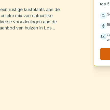
top 5
een rustige kustplaats aan de
G
unieke mix van natuurlijke
iverse voorzieningen aan de
B
 aanbod van huizen in Los
w ideale woning.​
G
w