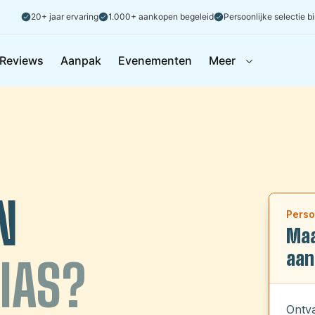
20+ jaar ervaring
1.000+ aankopen begeleid
Persoonlijke selectie b
Reviews
Aanpak
Evenementen
Meer
N
Perso
Maa
aan
IAS?
Ontva