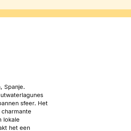
, Spanje. 
outwaterlagunes 
pannen sfeer. Het 
t charmante 
 lokale 
akt het een 