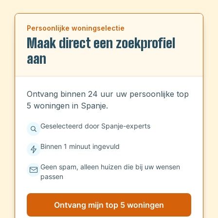
omgeving die zowel authentiek als levendig is.
Gelegen aan de
Costa Blanca
, combineert
Persoonlijke woningselectie
Altea traditionele Spaanse charme met
Maak direct een zoekprofiel
moderne voorzieningen, waardoor het een
aan
ideale plek is voor zowel permanente
bewoning als vakanties.
Ontvang binnen 24 uur uw persoonlijke top
5 woningen in Spanje.
Geselecteerd door Spanje-experts
Binnen 1 minuut ingevuld
Geen spam, alleen huizen die bij uw wensen
passen
Ontvang mijn top 5 woningen