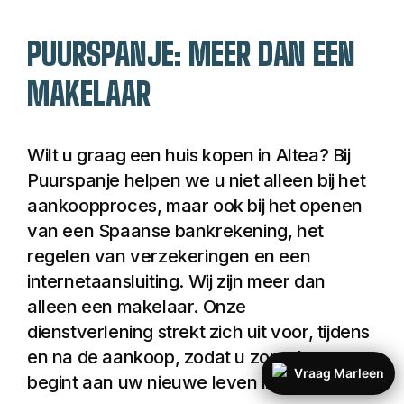
dorpssfeer met de 
voordelen van het 
PUURSPANJE: MEER DAN EEN
leven aan zee.
MAKELAAR
Els Poblets staat 
Wilt u graag een huis kopen in Altea? Bij 
bekend om zijn groene 
Puurspanje helpen we u niet alleen bij het 
omgeving, traditionele 
restaurants en de 
aankoopproces, maar ook bij het openen 
nabijheid van prachtige 
van een Spaanse bankrekening, het 
stranden. Dankzij de 
regelen van verzekeringen en een 
goede verbindingen 
internetaansluiting. Wij zijn meer dan 
met de snelweg en de 
alleen een makelaar. Onze 
internationale 
dienstverlening strekt zich uit voor, tijdens 
luchthavens van 
Alicante en Valencia is 
en na de aankoop, zodat u zorgeloos 
de regio uitstekend 
Vraag Marleen
begint aan uw nieuwe leven in Altea.
bereikbaar. Of u nu 