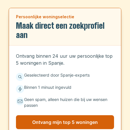
mediterrane leven zonder de drukte van de
toeristische gebieden. Dit charmante dorp in
Persoonlijke woningselectie
de provincie Alicante combineert traditionele
Maak direct een zoekprofiel
Spaanse charme met moderne voorzieningen
aan
en biedt een perfecte balans tussen rust en
bereikbaarheid.
Ontvang binnen 24 uur uw persoonlijke top
5 woningen in Spanje.
Geselecteerd door Spanje-experts
Binnen 1 minuut ingevuld
Geen spam, alleen huizen die bij uw wensen
passen
Ontvang mijn top 5 woningen