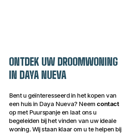
rust en bereikbaarheid 
van de belangrijkste 
voorzieningen aan de 
Costa Blanca
. Bekijk 
snel welke woningen 
Ontdekken
er in San Miguel de 
Salinas te koop staan! 
Wie weet woont u 
ONTDEK UW DROOMWONING
binnenkort in dit 
rustige Spaanse 
IN DAYA NUEVA
paradijs en kunt u 
genieten van het 
mediterrane leven.
Bent u geïnteresseerd in het kopen van 
een huis in Daya Nueva? Neem 
contact
op met Puurspanje en laat ons u 
begeleiden bij het vinden van uw ideale 
woning. Wij staan klaar om u te helpen bij 