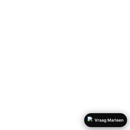
Los Alcazares - La
Serena Golf
Vraag Marleen
Bent u op zoek naar 