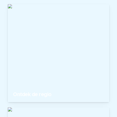
Ontdek de regio
Waarom kiezen voor de Costa Blanca of
Costa Cálida? Ontdek het hier.