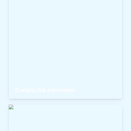
Ontdekken
Zoekprofiel aanmaken
Maak een gratis zoekprofiel en ontvang snel
uw top 5 aan droomwoningen.
Ontdekken