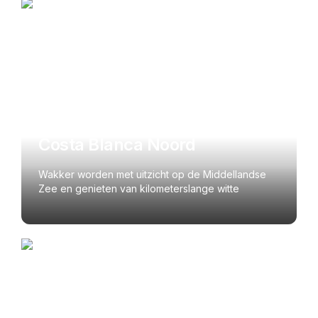
tot aan Pilar de la Horadada en staat bekend om 
Costa Blanca Zuid
haar vlakke landschap, brede zandstranden, 
levendige kustplaatsen en het heerlijke 
mediterrane klimaat. Met meer dan 300 zonnige 
dagen per jaar en milde winters is dit gebied 
ideaal voor wie wil overwinteren, permanent wil 
verhuizen of een vakantiewoning zoekt.
Costa Blanca Noord
Wakker worden met uitzicht op de Middellandse 
Zee en genieten van kilometerslange witte 
stranden? Een huis kopen aan de Costa Blanca 
Noord maakt het mogelijk!
Costa Blanca Noord
De Costa Blanca Noord, het noordelijke deel van 
de beroemde ‘witte kust’, strekt zich uit van Denia 
tot aan Altea en biedt een prachtige mix van 
zandstranden, sfeervolle kustplaatsen en groene 
heuvels. Hier vind je pittoreske dorpjes, luxe 