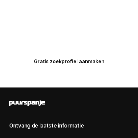
Maak nu een zoekprofiel aan en
ontvang binnen 24 uur een
gepersonaliseerde top 5 van
Spaanse huizen in uw inbox.
Gratis zoekprofiel aanmaken
Ontvang de laatste informatie