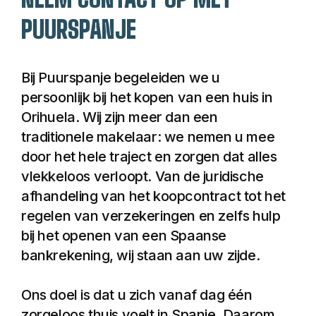
rustige Spaanse 
PUURSPANJE
paradijs en kunt u 
genieten van het 
mediterrane leven.
Bij Puurspanje begeleiden we u 
persoonlijk bij het kopen van een huis in 
Orihuela. Wij zijn meer dan een 
traditionele makelaar: we nemen u mee 
door het hele traject en zorgen dat alles 
vlekkeloos verloopt. Van de juridische 
afhandeling van het koopcontract tot het 
regelen van verzekeringen en zelfs hulp 
bij het openen van een Spaanse 
bankrekening, wij staan aan uw zijde.
Ons doel is dat u zich vanaf dag één 
zorgeloos thuis voelt in Spanje. Daarom 