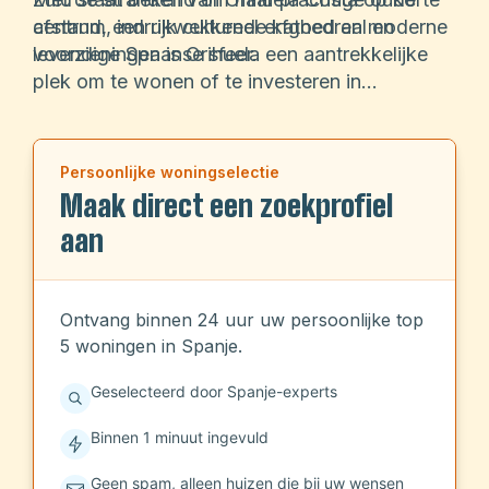
centrum, indrukwekkende kathedraal en
afstand, een rijk cultureel erfgoed en moderne
levendige Spaanse sfeer.
voorzieningen is Orihuela een aantrekkelijke
plek om te wonen of te investeren in
vastgoed.
Persoonlijke woningselectie
Maak direct een zoekprofiel
aan
Ontvang binnen 24 uur uw persoonlijke top
5 woningen in Spanje.
Geselecteerd door Spanje-experts
Binnen 1 minuut ingevuld
Geen spam, alleen huizen die bij uw wensen