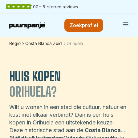
100+ 5-sterren reviews
Zoekprofiel
Regio
Costa Blanca Zuid
Orihuela
HUIS KOPEN
ORIHUELA?
Wilt u wonen in een stad die cultuur, natuur en
kust met elkaar verbindt? Dan is een huis
kopen in Orihuela een uitstekende keuze.
Deze historische stad aan de
Costa Blanca
Zuid staat bekend om haar prachtige oude
Met de stranden van Orihuela Costa op korte