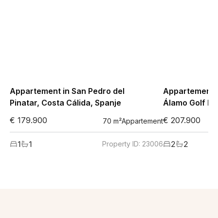
Appartement in San Pedro del
Appartement 
Pinatar, Costa Cálida, Spanje
Álamo Golf Res
Spanje
€ 179.900
€ 207.900
70
m²
Appartement
1
1
2
2
Property ID:
23006