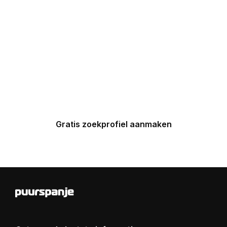
Maak nu een zoekprofiel aan en
ontvang binnen 24 uur een
gepersonaliseerde top 5 van
Spaanse huizen in uw inbox.
Gratis zoekprofiel aanmaken