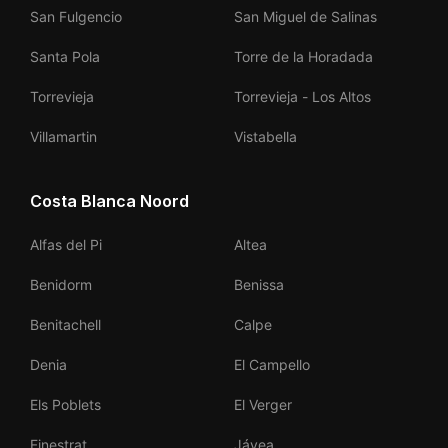
San Fulgencio
San Miguel de Salinas
Santa Pola
Torre de la Horadada
Torrevieja
Torrevieja - Los Altos
Villamartin
Vistabella
Costa Blanca Noord
Alfas del Pi
Altea
Benidorm
Benissa
Benitachell
Calpe
Denia
El Campello
Els Poblets
El Verger
Finestrat
Jávea