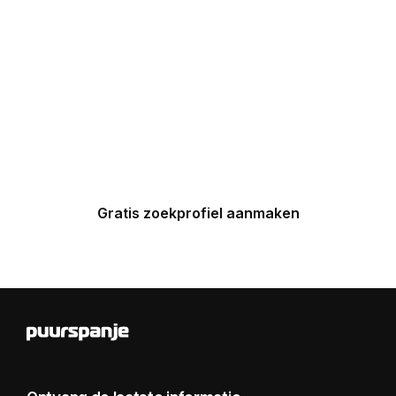
Maak nu een zoekprofiel aan en
ontvang binnen 24 uur een
gepersonaliseerde top 5 van
Spaanse huizen in uw inbox.
Gratis zoekprofiel aanmaken