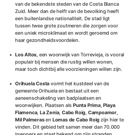
van de bekendste steden van de Costa Blanca 
Zuid. Meer dan de helft van de bevolking heeft 
een buitenlandse nationaliteit. De stad ligt 
tussen twee grote zoutmeren die zorgen voor 
een uniek microklimaat en wordt geroemd om 
haar gezondheidsvoordelen.
Los Altos,
 een woonwijk van Torrevieja, is vooral 
populair bij mensen die rustig willen wonen, 
maar toch dichtbij alle voorzieningen willen zijn.
Orihuela Costa
 vormt het kustdeel van de 
gemeente Orihuela en bestaat uit een 
aaneenschakeling van badplaatsen en 
woonwijken. Plaatsen als 
Punta Prima
, 
Playa 
Flamenca
, 
La Zenia
, 
Cabo Roig
, 
Campoamor
, 
Mil Palmeras
 en 
Lomas de Cabo Roig
 zijn hier te 
vinden. Dit gebied telt samen meer dan 70.000 
inwoners en staat bekend om zijn stranden, 