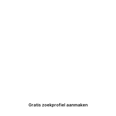
DIRECT 5
DROOMHUIZEN IN
UW INBOX
Maak nu een zoekprofiel aan en
ontvang binnen 24 uur een
gepersonaliseerde top 5 van
Spaanse huizen in uw inbox.
Gratis zoekprofiel aanmaken