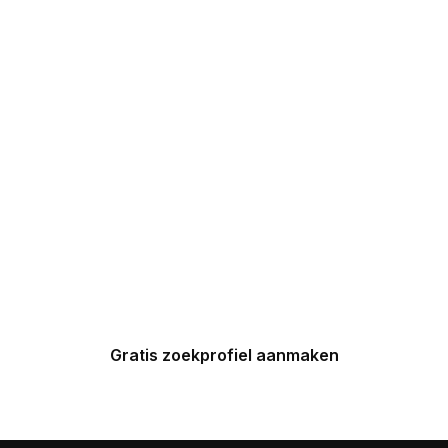
DROOMHUIZEN IN
UW INBOX
Maak nu een zoekprofiel aan en
ontvang binnen 24 uur een
gepersonaliseerde top 5 van
Spaanse huizen in uw inbox.
Gratis zoekprofiel aanmaken