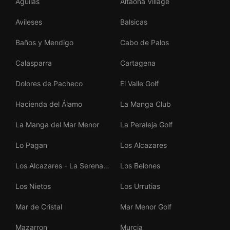
Águilas
Altaona Village
Avileses
Balsicas
Baños y Mendigo
Cabo de Palos
Calasparra
Cartagena
Dolores de Pacheco
El Valle Golf
Hacienda del Álamo
La Manga Club
La Manga del Mar Menor
La Peraleja Golf
Lo Pagan
Los Alcazares
Los Alcazares - La Serena
Los Belones
Golf
Los Nietos
Los Urrutias
Mar de Cristal
Mar Menor Golf
Mazarron
Murcia