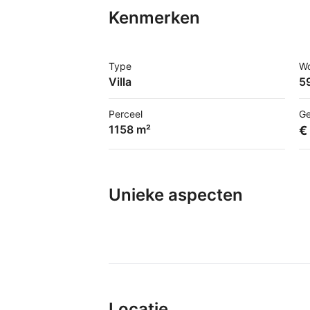
Kenmerken
Type
W
Villa
5
Perceel
Ge
1158 m²
€
Unieke aspecten
Locatie