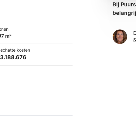
Bij Puur
belangri
onen
D
97 m²
S
schatte kosten
 3.188.676