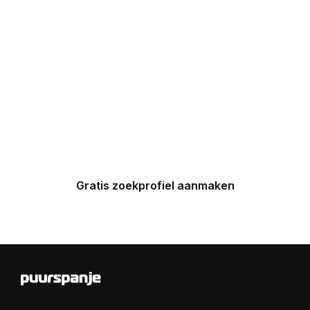
UW INBOX
Maak nu een zoekprofiel aan en
ontvang binnen 24 uur een
gepersonaliseerde top 5 van
Spaanse huizen in uw inbox.
Gratis zoekprofiel aanmaken