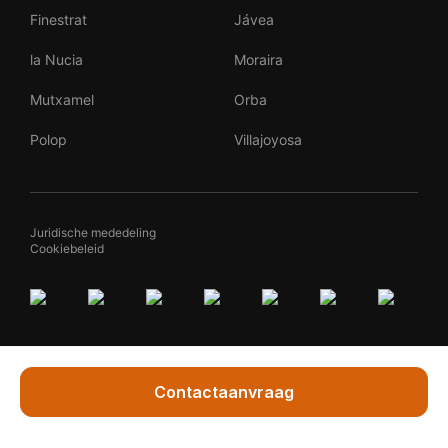
Finestrat
Jávea
la Nucia
Moraira
Mutxamel
Orba
Polop
Villajoyosa
Juridische mededeling
Cookiebeleid
Contactaanvraag
Vraag Marleen
By
Teqqed