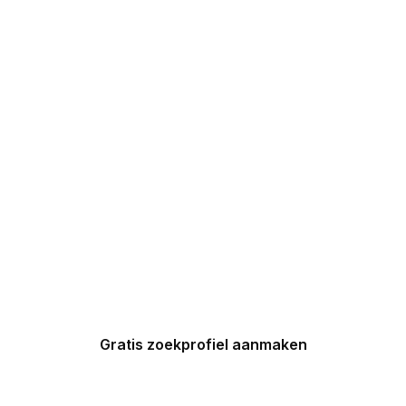
DIRECT 5
DROOMHUIZEN IN
UW INBOX
Maak nu een zoekprofiel aan en
ontvang binnen 24 uur een
gepersonaliseerde top 5 van
Spaanse huizen in uw inbox.
Gratis zoekprofiel aanmaken