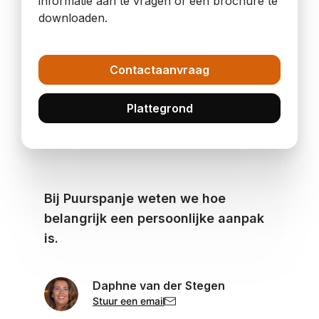
informatie aan te vragen of een brochure te
Er is een zeer aangenaam strand direct naast de
downloaden.
stad dat geweldig is voor gezinnen.
De kust biedt een geweldig uitzicht op Penon Ifach
Contactaanvraag
aan de overkant van de baai van Calpe. De
kustweg erheen is de moeite waard met
Plattegrond
spectaculaire uitzichten.
Moraira ligt ongeveer 1 uur en 15 minuten ten
noorden van de A7 vanaf het vliegveld van
Alicante en is vrij gemakkelijk te bereiken. Het is
ongeveer dezelfde afstand of iets minder zuidelijk
Bij Puurspanje weten we hoe
vanaf het vliegveld van Valencia.
belangrijk een persoonlijke aanpak
is.
Daphne van der Stegen
Stuur een email