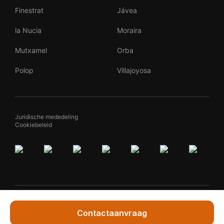
Finestrat
Jávea
la Nucia
Moraira
Mutxamel
Orba
Polop
Villajoyosa
Juridische mededeling
Cookiebeleid
By
Teqqed
Contactaanvraag
Vraag Marleen