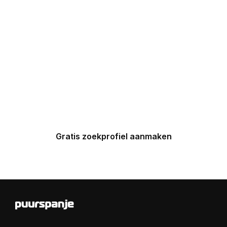
UW INBOX
Maak nu een zoekprofiel aan en
ontvang binnen 24 uur een
gepersonaliseerde top 5 van
Spaanse huizen in uw inbox.
Gratis zoekprofiel aanmaken