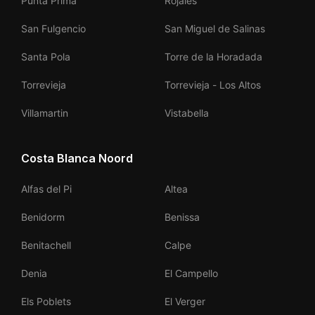
Punta Prima
Rojales
San Fulgencio
San Miguel de Salinas
Santa Pola
Torre de la Horadada
Torrevieja
Torrevieja - Los Altos
Villamartin
Vistabella
Costa Blanca Noord
Alfas del Pi
Altea
Benidorm
Benissa
Benitachell
Calpe
Denia
El Campello
Els Poblets
El Verger