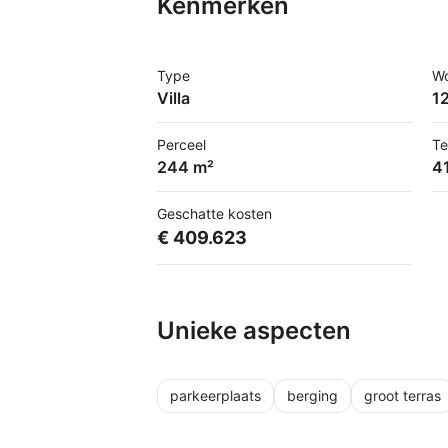
Kenmerken
Type
W
Villa
1
Perceel
Te
244 m²
4
Geschatte kosten
€ 409.623
Unieke aspecten
parkeerplaats
berging
groot terras