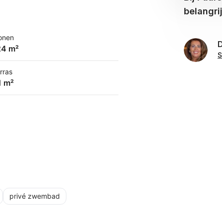
belangri
onen
D
24 m²
S
rras
1 m²
privé zwembad