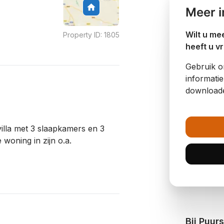
Meer i
Wilt u me
Property ID:
1805
heeft u v
Gebruik 
informati
download
villa met 3 slaapkamers en 3
woning in zijn o.a.
Bij Puur