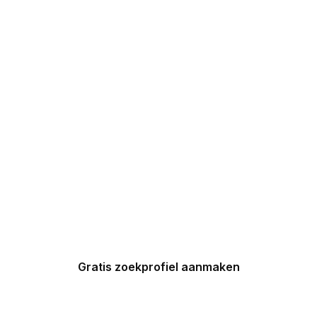
DIRECT 5
DROOMHUIZEN IN
UW INBOX
Maak nu een zoekprofiel aan en
ontvang binnen 24 uur een
gepersonaliseerde top 5 van
Spaanse huizen in uw inbox.
Gratis zoekprofiel aanmaken