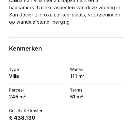
Cálida.Een villa met 3 slaapkamers en 3
badkamers. Unieke aspecten van deze woning in
San Javier zijn o.a. parkeerplaats, voorzieningen
op wandelafstand, berging.
Kenmerken
Type
Wonen
Villa
111 m²
Perceel
Terras
245 m²
51 m²
Geschatte kosten
€ 438.130