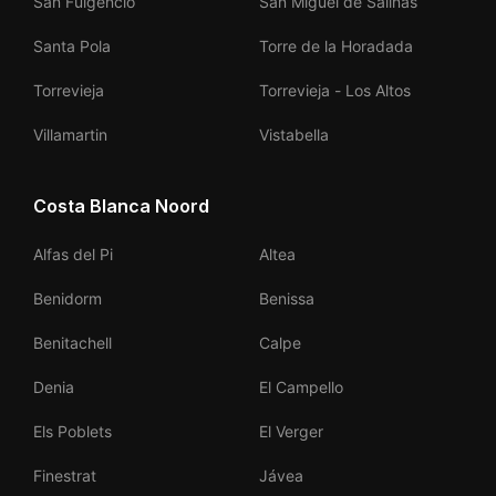
San Fulgencio
San Miguel de Salinas
Santa Pola
Torre de la Horadada
Torrevieja
Torrevieja - Los Altos
Villamartin
Vistabella
Costa Blanca Noord
Alfas del Pi
Altea
Benidorm
Benissa
Benitachell
Calpe
Denia
El Campello
Els Poblets
El Verger
Finestrat
Jávea