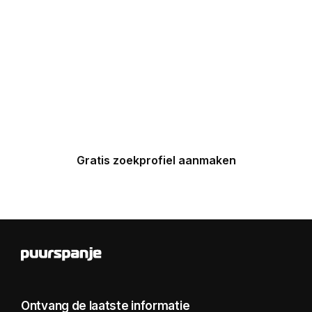
Maak nu een zoekprofiel aan en
ontvang binnen 24 uur een
gepersonaliseerde top 5 van
Spaanse huizen in uw inbox.
Gratis zoekprofiel aanmaken
Ontvang de laatste informatie