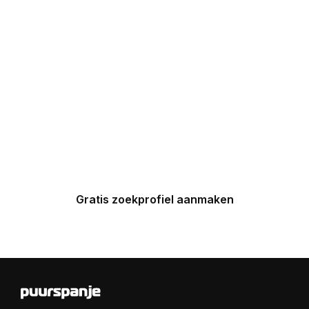
UW INBOX
Maak nu een zoekprofiel aan en
ontvang binnen 24 uur een
gepersonaliseerde top 5 van
Spaanse huizen in uw inbox.
Gratis zoekprofiel aanmaken