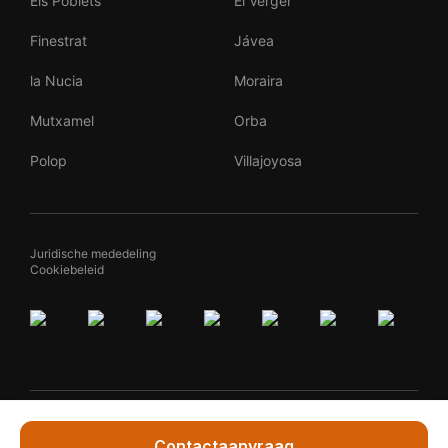
Els Poblets
El Verger
Finestrat
Jávea
la Nucia
Moraira
Mutxamel
Orba
Polop
Villajoyosa
Juridische mededeling
Cookiebeleid
By
Teqqed
Contactaanvraag