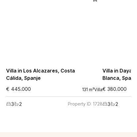
Villa in Los Alcazares, Costa
Villa in Daya 
Cálida, Spanje
Blanca, Spanj
€ 445.000
€ 380.000
131
m²
Villa
3
2
3
2
Property ID:
1728