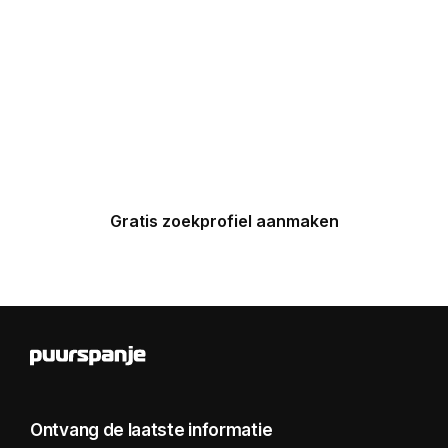
Maak nu een zoekprofiel aan en
ontvang binnen 24 uur een
gepersonaliseerde top 5 van
Spaanse huizen in uw inbox.
Gratis zoekprofiel aanmaken
Ontvang de laatste informatie