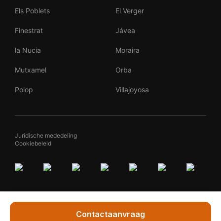
Els Poblets
El Verger
Finestrat
Jávea
la Nucia
Moraira
Mutxamel
Orba
Polop
Villajoyosa
Juridische mededeling
Cookiebeleid
Contactaanvraag
Vraag Marleen