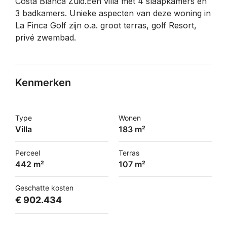
Costa Blanca Zuid.Een villa met 4 slaapkamers en
3 badkamers. Unieke aspecten van deze woning in
La Finca Golf zijn o.a. groot terras, golf Resort,
privé zwembad.
Kenmerken
Type
Wonen
Villa
183 m²
Perceel
Terras
442 m²
107 m²
Geschatte kosten
€ 902.434