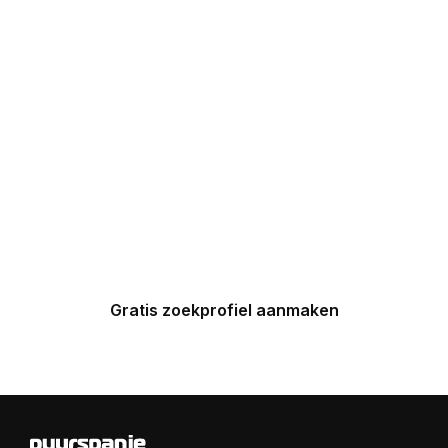
DROOMHUIZEN IN
UW INBOX
Maak nu een zoekprofiel aan en
ontvang binnen 24 uur een
gepersonaliseerde top 5 van
Spaanse huizen in uw inbox.
Gratis zoekprofiel aanmaken