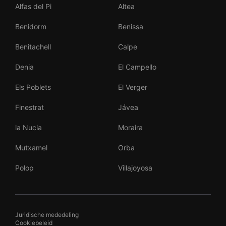
Alfas del Pi
Altea
Benidorm
Benissa
Benitachell
Calpe
Denia
El Campello
Els Poblets
El Verger
Finestrat
Jávea
la Nucia
Moraira
Mutxamel
Orba
Polop
Villajoyosa
Juridische mededeling
Cookiebeleid