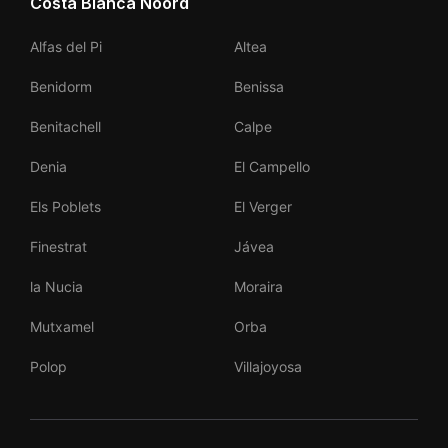
Costa Blanca Noord
Alfas del Pi
Altea
Benidorm
Benissa
Benitachell
Calpe
Denia
El Campello
Els Poblets
El Verger
Finestrat
Jávea
la Nucia
Moraira
Mutxamel
Orba
Polop
Villajoyosa