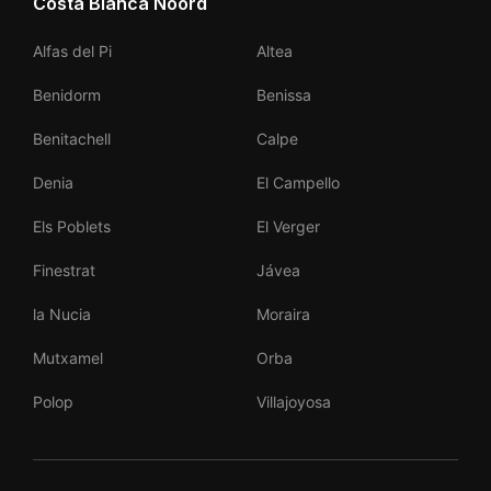
Costa Blanca Noord
Alfas del Pi
Altea
Benidorm
Benissa
Benitachell
Calpe
Denia
El Campello
Els Poblets
El Verger
Finestrat
Jávea
la Nucia
Moraira
Mutxamel
Orba
Polop
Villajoyosa