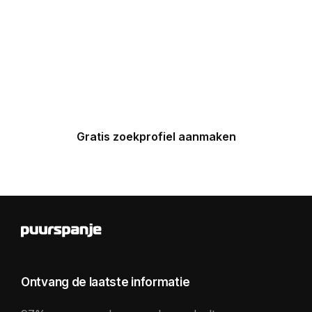
Maak nu een zoekprofiel aan en
ontvang binnen 24 uur een
gepersonaliseerde top 5 van
Spaanse huizen in uw inbox.
Gratis zoekprofiel aanmaken
Ontvang de laatste informatie