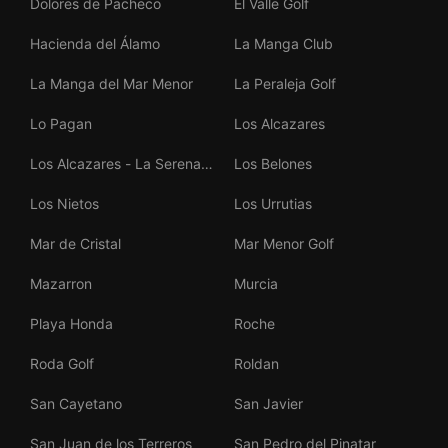
Dolores de Pacheco
El Valle Golf
Hacienda del Álamo
La Manga Club
La Manga del Mar Menor
La Peraleja Golf
Lo Pagan
Los Alcazares
Los Alcazares - La Serena
Los Belones
Golf
Los Nietos
Los Urrutias
Mar de Cristal
Mar Menor Golf
Mazarron
Murcia
Playa Honda
Roche
Roda Golf
Roldan
San Cayetano
San Javier
San Juan de los Terreros
San Pedro del Pinatar