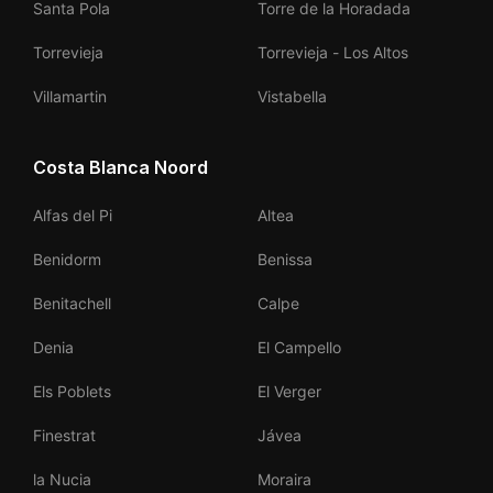
Santa Pola
Torre de la Horadada
Torrevieja
Torrevieja - Los Altos
Villamartin
Vistabella
Costa Blanca Noord
Alfas del Pi
Altea
Benidorm
Benissa
Benitachell
Calpe
Denia
El Campello
Els Poblets
El Verger
Finestrat
Jávea
la Nucia
Moraira