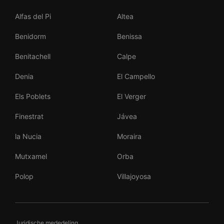
Alfas del Pi
Altea
Benidorm
Benissa
Benitachell
Calpe
Denia
El Campello
Els Poblets
El Verger
Finestrat
Jávea
la Nucia
Moraira
Mutxamel
Orba
Polop
Villajoyosa
Juridische mededeling