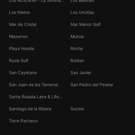
Los Alcazares - La Serena
Los Belones
Golf
Los Nietos
Los Urrutias
Mar de Cristal
Mar Menor Golf
Mazarron
Murcia
Playa Honda
Roche
Roda Golf
Roldan
San Cayetano
San Javier
San Juan de los Terreros
San Pedro del Pinatar
Santa Rosalia Lake & Life
Resort
Santiago de la Ribera
Sucina
Torre Pacheco