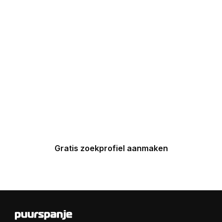
UW INBOX
Maak nu een zoekprofiel aan en
ontvang binnen 24 uur een
gepersonaliseerde top 5 van
Spaanse huizen in uw inbox.
Gratis zoekprofiel aanmaken