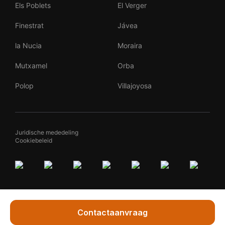
Els Poblets
El Verger
Finestrat
Jávea
la Nucia
Moraira
Mutxamel
Orba
Polop
Villajoyosa
Juridische mededeling
Cookiebeleid
Contactaanvraag
Vraag Marleen