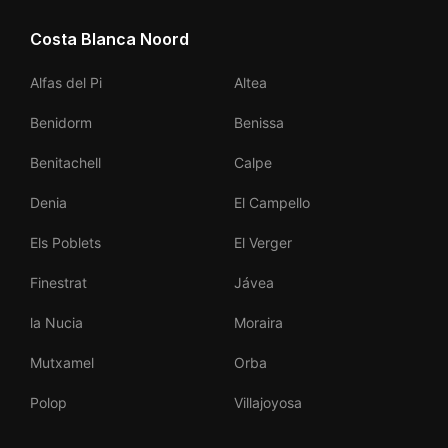
Costa Blanca Noord
Alfas del Pi
Altea
Benidorm
Benissa
Benitachell
Calpe
Denia
El Campello
Els Poblets
El Verger
Finestrat
Jávea
la Nucia
Moraira
Mutxamel
Orba
Polop
Villajoyosa