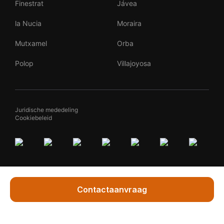
Finestrat
Jávea
la Nucia
Moraira
Mutxamel
Orba
Polop
Villajoyosa
Juridische mededeling
Cookiebeleid
Contactaanvraag
Vraag Marleen
By
Teqqed