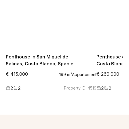
Penthouse in San Miguel de
Penthouse op V
Salinas, Costa Blanca, Spanje
Costa Blanca,
€ 415.000
€ 269.900
199
m²
Appartement
2
2
2
2
Property ID:
4519