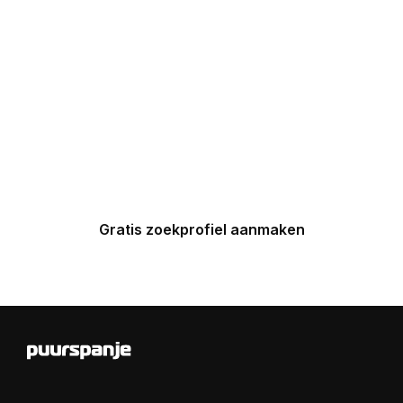
UW INBOX
Maak nu een zoekprofiel aan en
ontvang binnen 24 uur een
gepersonaliseerde top 5 van
Spaanse huizen in uw inbox.
Gratis zoekprofiel aanmaken