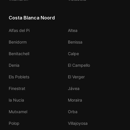
Costa Blanca Noord
Alfas del Pi
Altea
Benidorm
Benissa
Benitachell
Calpe
Denia
El Campello
Els Poblets
El Verger
Finestrat
Jávea
la Nucia
Moraira
Mutxamel
Orba
Polop
Villajoyosa