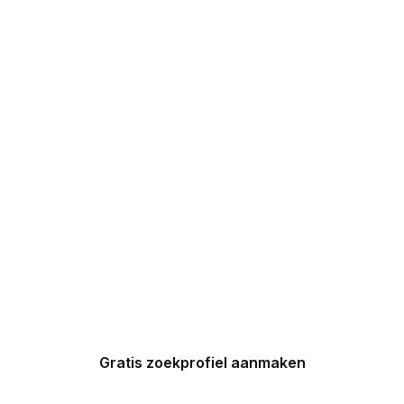
DIRECT 5
DROOMHUIZEN IN
UW INBOX
Maak nu een zoekprofiel aan en
ontvang binnen 24 uur een
gepersonaliseerde top 5 van
Spaanse huizen in uw inbox.
Gratis zoekprofiel aanmaken