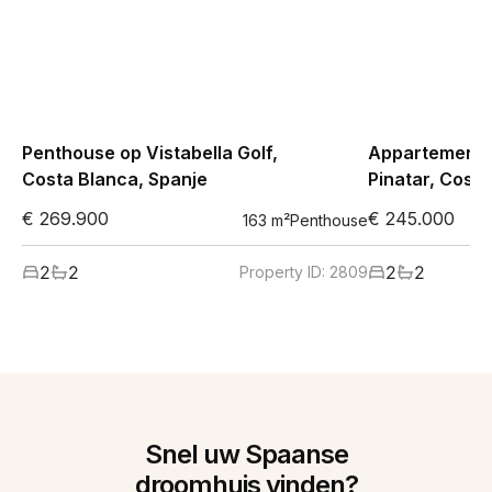
Penthouse op Vistabella Golf,
Appartement i
Costa Blanca, Spanje
Pinatar, Costa
€ 269.900
€ 245.000
163
m²
Penthouse
2
2
2
2
Property ID:
2809
Snel uw Spaanse
droomhuis vinden?