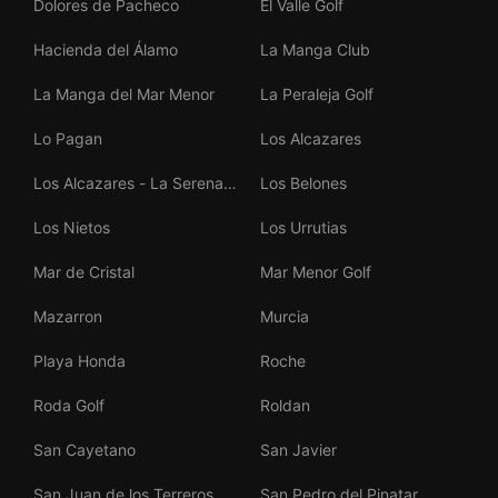
Dolores de Pacheco
El Valle Golf
Hacienda del Álamo
La Manga Club
La Manga del Mar Menor
La Peraleja Golf
Lo Pagan
Los Alcazares
Los Alcazares - La Serena
Los Belones
Golf
Los Nietos
Los Urrutias
Mar de Cristal
Mar Menor Golf
Mazarron
Murcia
Playa Honda
Roche
Roda Golf
Roldan
San Cayetano
San Javier
San Juan de los Terreros
San Pedro del Pinatar