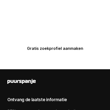
Maak nu een zoekprofiel aan en
ontvang binnen 24 uur een
gepersonaliseerde top 5 van
Spaanse huizen in uw inbox.
Gratis zoekprofiel aanmaken
Ontvang de laatste informatie