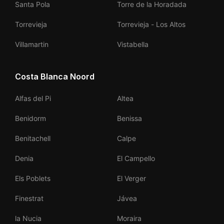
Santa Pola
Torre de la Horadada
Torrevieja
Torrevieja - Los Altos
Villamartin
Vistabella
Costa Blanca Noord
Alfas del Pi
Altea
Benidorm
Benissa
Benitachell
Calpe
Denia
El Campello
Els Poblets
El Verger
Finestrat
Jávea
la Nucia
Moraira