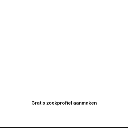
DROOMHUIZEN IN
UW INBOX
Maak nu een zoekprofiel aan en
ontvang binnen 24 uur een
gepersonaliseerde top 5 van
Spaanse huizen in uw inbox.
Gratis zoekprofiel aanmaken