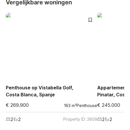
Vergelijkbare woningen
Penthouse op Vistabella Golf,
Appartement i
Costa Blanca, Spanje
Pinatar, Costa
€ 269.900
€ 245.000
163
m²
Penthouse
2
2
2
2
Property ID:
2809