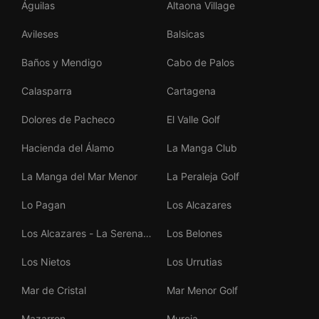
Águilas
Altaona Village
Avileses
Balsicas
Baños y Mendigo
Cabo de Palos
Calasparra
Cartagena
Dolores de Pacheco
El Valle Golf
Hacienda del Álamo
La Manga Club
La Manga del Mar Menor
La Peraleja Golf
Lo Pagan
Los Alcazares
Los Alcazares - La Serena
Los Belones
Golf
Los Nietos
Los Urrutias
Mar de Cristal
Mar Menor Golf
Mazarron
Murcia