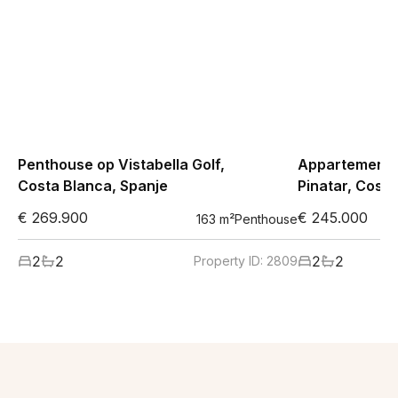
Penthouse op Vistabella Golf,
Appartement i
Costa Blanca, Spanje
Pinatar, Costa
€ 269.900
€ 245.000
163
m²
Penthouse
2
2
2
2
Property ID:
2809