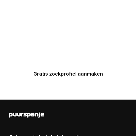
Maak nu een zoekprofiel aan en
ontvang binnen 24 uur een
gepersonaliseerde top 5 van
Spaanse huizen in uw inbox.
Gratis zoekprofiel aanmaken