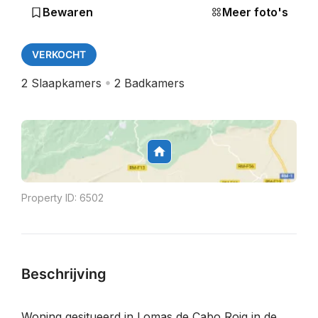
Bewaren
Meer foto's
VERKOCHT
2
Slaapkamers
2
Badkamers
Property ID:
6502
Beschrijving
Woning gesitueerd in Lomas de Cabo Roig in de