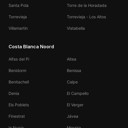
Santa Pola
Torre de la Horadada
Torrevieja
Torrevieja - Los Altos
Villamartin
Vistabella
Costa Blanca Noord
Alfas del Pi
Altea
Benidorm
Benissa
Benitachell
Calpe
Denia
El Campello
Els Poblets
El Verger
Finestrat
Jávea
la Nucia
Moraira