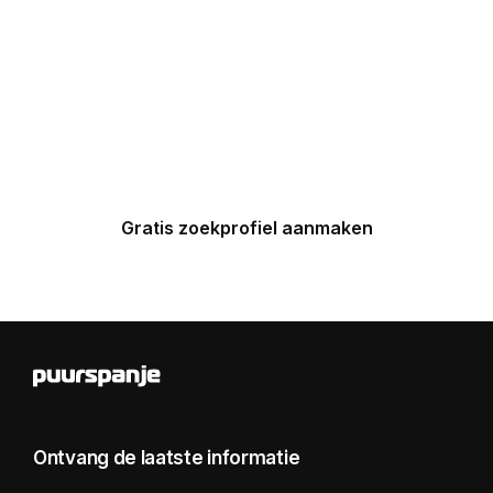
Maak nu een zoekprofiel aan en
ontvang binnen 24 uur een
gepersonaliseerde top 5 van
Spaanse huizen in uw inbox.
Gratis zoekprofiel aanmaken
Ontvang de laatste informatie