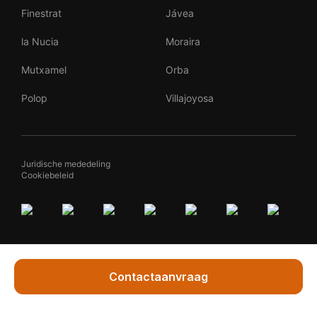
Finestrat
Jávea
la Nucia
Moraira
Mutxamel
Orba
Polop
Villajoyosa
Juridische mededeling
Cookiebeleid
Contactaanvraag
Vraag Marleen
By
Teqqed