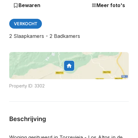
Bewaren
Meer foto's
VERKOCHT
2
Slaapkamers
2
Badkamers
Property ID:
3302
Beschrijving
Woning gesitueerd in Torrevieja - Los Altos in de