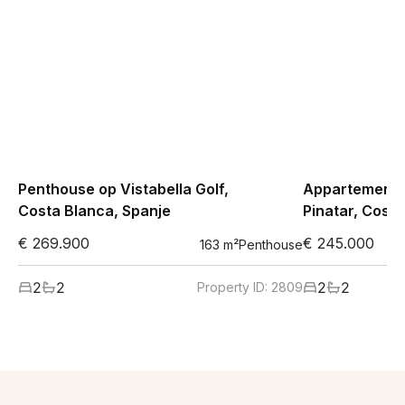
Penthouse op Vistabella Golf,
Appartement i
Costa Blanca, Spanje
Pinatar, Costa
€ 269.900
€ 245.000
163
m²
Penthouse
2
2
2
2
Property ID:
2809