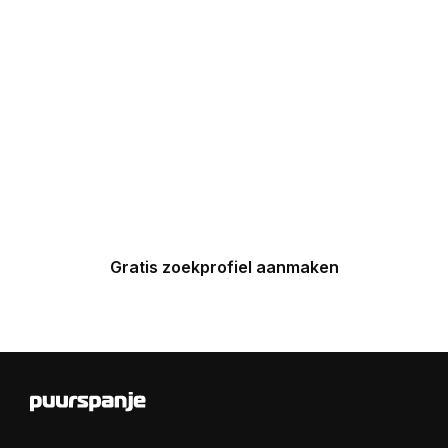
UW INBOX
Maak nu een zoekprofiel aan en
ontvang binnen 24 uur een
gepersonaliseerde top 5 van
Spaanse huizen in uw inbox.
Gratis zoekprofiel aanmaken