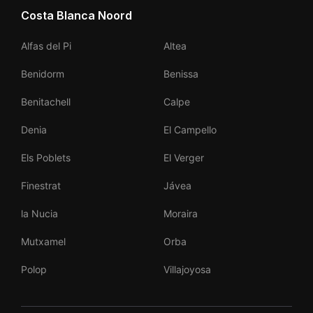
Costa Blanca Noord
Alfas del Pi
Altea
Benidorm
Benissa
Benitachell
Calpe
Denia
El Campello
Els Poblets
El Verger
Finestrat
Jávea
la Nucia
Moraira
Mutxamel
Orba
Polop
Villajoyosa