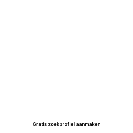
DIRECT 5
DROOMHUIZEN IN
UW INBOX
Maak nu een zoekprofiel aan en
ontvang binnen 24 uur een
gepersonaliseerde top 5 van
Spaanse huizen in uw inbox.
Gratis zoekprofiel aanmaken