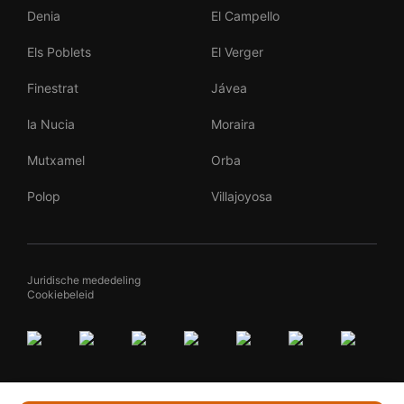
Denia
El Campello
Els Poblets
El Verger
Finestrat
Jávea
la Nucia
Moraira
Mutxamel
Orba
Polop
Villajoyosa
Juridische mededeling
Cookiebeleid