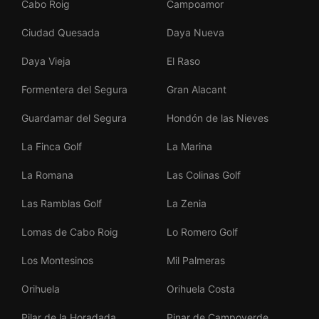
Cabo Roig
Campoamor
Ciudad Quesada
Daya Nueva
Daya Vieja
El Raso
Formentera del Segura
Gran Alacant
Guardamar del Segura
Hondón de las Nieves
La Finca Golf
La Marina
La Romana
Las Colinas Golf
Las Ramblas Golf
La Zenia
Lomas de Cabo Roig
Lo Romero Golf
Los Montesinos
Mil Palmeras
Orihuela
Orihuela Costa
Pilar de la Horadada
Pinar de Campoverde