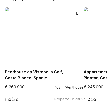
Penthouse op Vistabella Golf,
Appartement i
Costa Blanca, Spanje
Pinatar, Costa
€ 269.900
€ 245.000
163
m²
Penthouse
2
2
2
2
Property ID:
2809