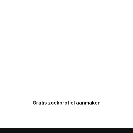
DROOMHUIZEN IN
UW INBOX
Maak nu een zoekprofiel aan en
ontvang binnen 24 uur een
gepersonaliseerde top 5 van
Spaanse huizen in uw inbox.
Gratis zoekprofiel aanmaken