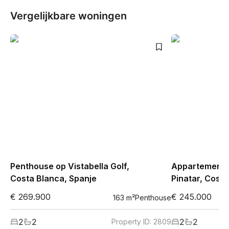
Vergelijkbare woningen
Penthouse op Vistabella Golf,
Appartement i
Costa Blanca, Spanje
Pinatar, Costa
€ 269.900
€ 245.000
163
m²
Penthouse
2
2
2
2
Property ID:
2809