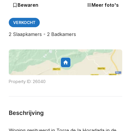
Bewaren
Meer foto's
VERKOCHT
2
Slaapkamers
2
Badkamers
Property ID:
26040
Beschrijving
Woning gesitueerd in Torre de la Horadada in de