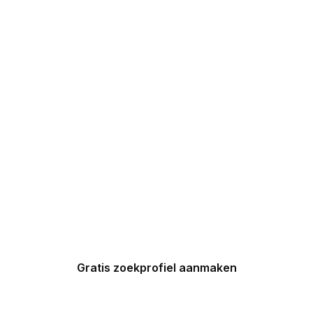
DIRECT 5
DROOMHUIZEN IN
UW INBOX
Maak nu een zoekprofiel aan en
ontvang binnen 24 uur een
gepersonaliseerde top 5 van
Spaanse huizen in uw inbox.
Gratis zoekprofiel aanmaken